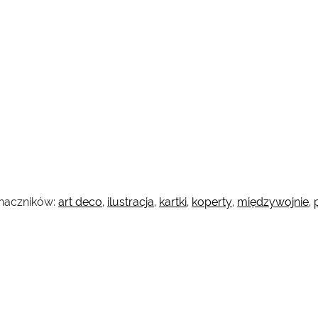
naczników:
art deco
,
ilustracja
,
kartki
,
koperty
,
międzywojnie
,