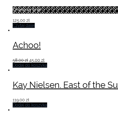
Chwilowy brak
125.00
zł
Czytaj dalej
Achoo!
Pierwotna
Aktualna
58.00
zł
45.00
zł
cena
cena
Dodaj do koszyka
wynosiła:
wynosi:
58.00 zł.
45.00 zł.
Kay Nielsen. East of the 
119.00
zł
Dodaj do koszyka