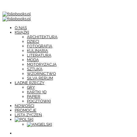
O NAS
KSIĄŻKI
ARCHITEKTURA
DZIECI
FOTOGRAFIA
KULINARIA
LITERATURA
MODA
MOTORYZACJA
SZTUKA
WZORNICTWO
SILVA RERUM
ŁADNE RZECZY
GRY
KARTKI 3D
PAPIER
POCZTÓWKI
NOWOŚCI
PROMOCJE
LISTA ŻYCZEŃ