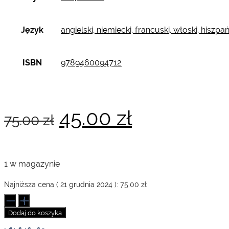
Język
angielski, niemiecki, francuski, włoski, hiszpań
ISBN
9789460094712
Pierwotna
Aktualna
45.00
zł
75.00
zł
cena
cena
1 w magazynie
wynosiła:
wynosi:
Najniższa cena (
21 grudnia 2024
):
75.00
zł
ilość
Greeting
Dodaj do koszyka
Card
75.00 zł.
45.00 zł.
Set.