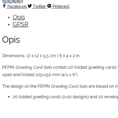
Udostępnij
Art
Facebook
Twitter
Pinterest
Déco
Opis
GPSR
Opis
Dimensions: 17 x 12 x 5,5 cm | 6 x 4 x 2 in.
PEPIN
Greeting Card Sets
contain 20 folded greeting cards 
open and folded 105×150 mm (4⅛ x 6”).
The design on the PEPIN
Greeting Card Sets
are based on m
20 folded greeting cards (2×10 designs) and 20 envelop