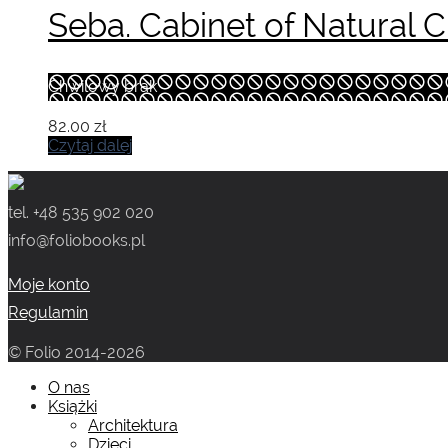
Seba. Cabinet of Natural Cu
Chwilowy brak
82.00
zł
Czytaj dalej
tel. +48 535 902 020
info@foliobooks.pl
Moje konto
Regulamin
© Folio 2014-2026
O nas
Książki
Architektura
Dzieci