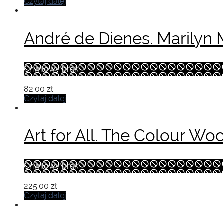
Czytaj dalej
André de Dienes. Marilyn
Chwilowy brak
82.00
zł
Czytaj dalej
Art for All. The Colour W
Chwilowy brak
225.00
zł
Czytaj dalej