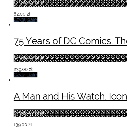
Chwilowy brak
82.00
zł
Czytaj dalej
75 Years of DC Comics. T
Chwilowy brak
239.00
zł
Czytaj dalej
A Man and His Watch. Ico
Chwilowy brak
139.00
zł