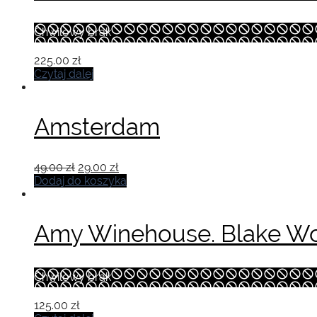
Chwilowy brak
225.00
zł
Czytaj dalej
Amsterdam
Pierwotna
Aktualna
49.00
zł
29.00
zł
cena
cena
Dodaj do koszyka
wynosiła:
wynosi:
49.00 zł.
29.00 zł.
Amy Winehouse. Blake W
Chwilowy brak
125.00
zł