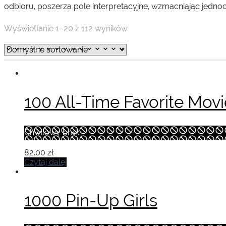
odbioru, poszerza pole interpretacyjne, wzmacniając jedno
Wyświetlanie 1–20 z 112 wyników
100 All-Time Favorite Movi
Chwilowy brak
82.00
zł
Czytaj dalej
1000 Pin-Up Girls