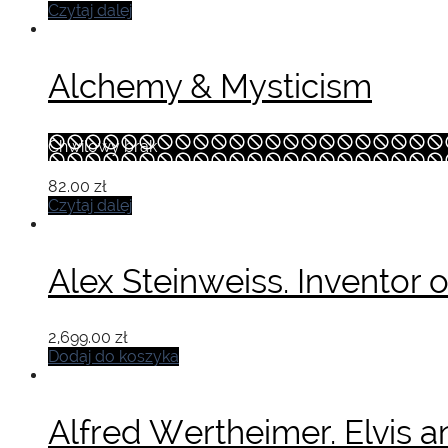
Czytaj dalej
Alchemy & Mysticism
Chwilowy brak
82.00
zł
Czytaj dalej
Alex Steinweiss. Inventor
2,699.00
zł
Dodaj do koszyka
Alfred Wertheimer. Elvis a