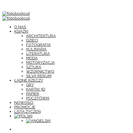
O NAS
KSIĄŻKI
ARCHITEKTURA
DZIECI
FOTOGRAFIA
KULINARIA
LITERATURA
MODA
MOTORYZACJA
SZTUKA
WZORNICTWO
SILVA RERUM
ŁADNE RZECZY
GRY
KARTKI 3D
PAPIER
POCZTÓWKI
NOWOŚCI
PROMOCJE
LISTA ŻYCZEŃ