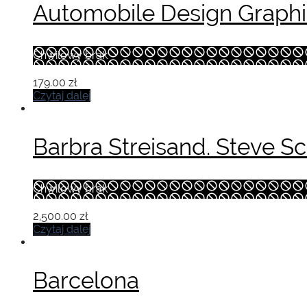
Automobile Design Graphi
Chwilowy brak
179.00
zł
Czytaj dalej
Barbra Streisand. Steve S
Chwilowy brak
2,500.00
zł
Czytaj dalej
Barcelona