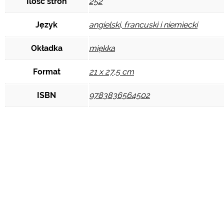
Ilość stron
252
Język
angielski, francuski i niemiecki
Okładka
miękka
Format
21 x 27,5 cm
ISBN
9783836564502