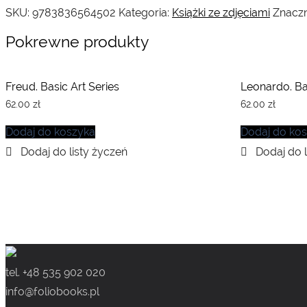
SKU:
9783836564502
Kategoria:
Książki ze zdjęciami
Znaczn
Pokrewne produkty
Freud. Basic Art Series
Leonardo. Ba
62.00
zł
62.00
zł
Dodaj do koszyka
Dodaj do ko
tel. +48 535 902 020
info@foliobooks.pl