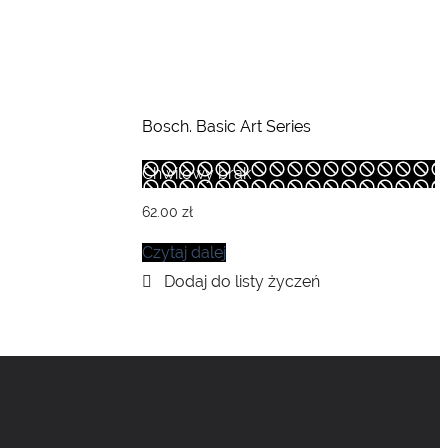
Bosch. Basic Art Series
Chwilowy brak
62.00
zł
Czytaj dalej