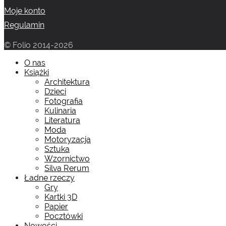
Moje konto
Regulamin
© Folio 2014-2026
O nas
Książki
Architektura
Dzieci
Fotografia
Kulinaria
Literatura
Moda
Motoryzacja
Sztuka
Wzornictwo
Silva Rerum
Ładne rzeczy
Gry
Kartki 3D
Papier
Pocztówki
Nowości