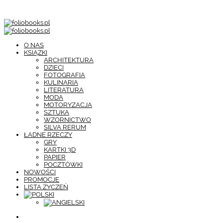
O NAS
KSIĄŻKI
ARCHITEKTURA
DZIECI
FOTOGRAFIA
KULINARIA
LITERATURA
MODA
MOTORYZACJA
SZTUKA
WZORNICTWO
SILVA RERUM
ŁADNE RZECZY
GRY
KARTKI 3D
PAPIER
POCZTÓWKI
NOWOŚCI
PROMOCJE
LISTA ŻYCZEŃ