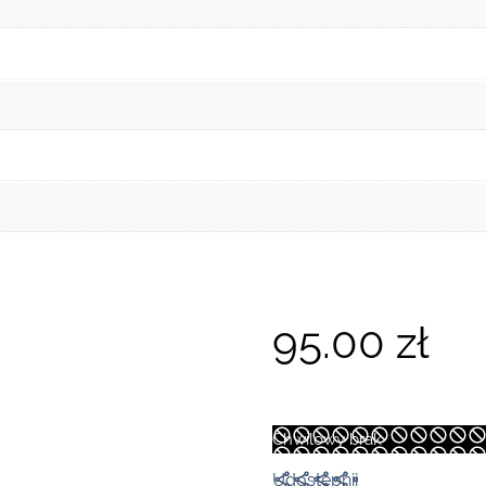
95.00
zł
Chwilowy brak
Udostępnij