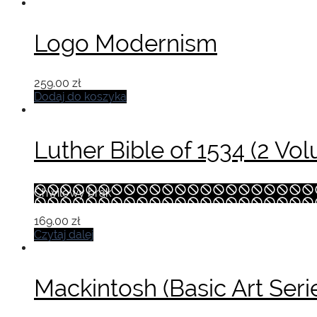
Logo Modernism
259.00
zł
Dodaj do koszyka
Luther Bible of 1534 (2 Vo
Chwilowy brak
169.00
zł
Czytaj dalej
Mackintosh (Basic Art Seri