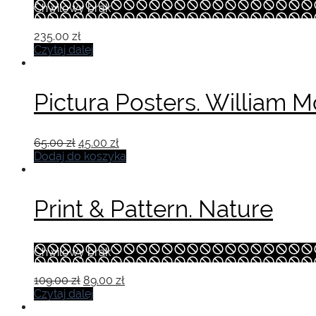
Chwilowy brak
235.00
zł
Czytaj dalej
Pictura Posters. William M
Pierwotna
Aktualna
65.00
zł
45.00
zł
cena
cena
Dodaj do koszyka
wynosiła:
wynosi:
65.00 zł.
45.00 zł.
Print & Pattern. Nature
Chwilowy brak
Pierwotna
Aktualna
109.00
zł
89.00
zł
cena
cena
Czytaj dalej
wynosiła:
wynosi: