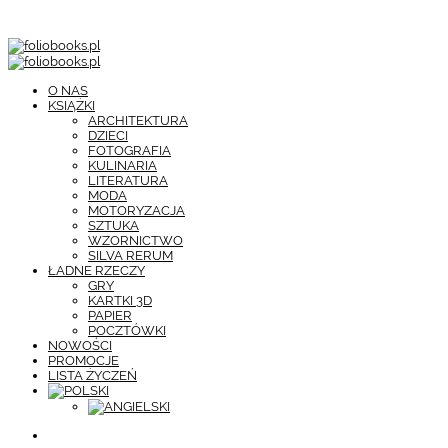
O NAS
KSIĄŻKI
ARCHITEKTURA
DZIECI
FOTOGRAFIA
KULINARIA
LITERATURA
MODA
MOTORYZACJA
SZTUKA
WZORNICTWO
SILVA RERUM
ŁADNE RZECZY
GRY
KARTKI 3D
PAPIER
POCZTÓWKI
NOWOŚCI
PROMOCJE
LISTA ŻYCZEŃ