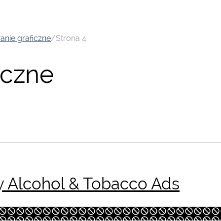
anie graficzne
/
Strona 4
iczne
y Alcohol & Tobacco Ads