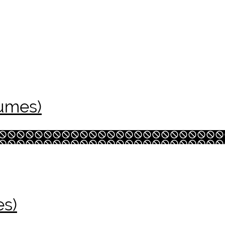
lumes)
es)