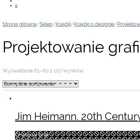
0
Strona główna
/
Sklep
/
Książki
/
Książki o designie
/
Projektow
Projektowanie graf
Wyświetlanie 61–80 z 107 wyników
Jim Heimann. 20th Centur
Chwilowy brak