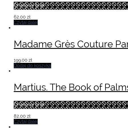
Chwilowy brak
62.00
zł
Czytaj dalej
Madame Grès Couture Par
199.00
zł
Dodaj do koszyka
Martius. The Book of Palm
Chwilowy brak
82.00
zł
Czytaj dalej