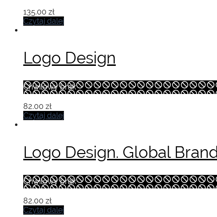
135.00
zł
Czytaj dalej
Logo Design
Chwilowy brak
82.00
zł
Czytaj dalej
Logo Design. Global Bran
Chwilowy brak
82.00
zł
Czytaj dalej